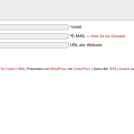
*NAME
*E-MAIL
—
Hole Dir ein Gravatar
URL der Website
The Comic's Web
|
Präsentiert von
WordPress
mit
ComicPress
|
Subscribe:
RSS
|
Zurück na